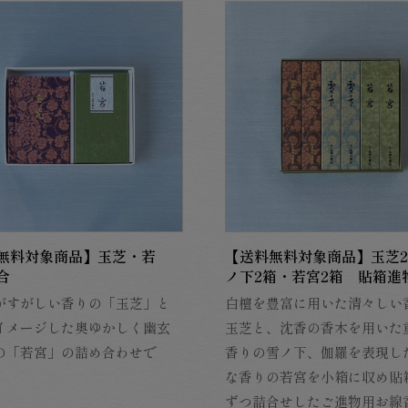
無料対象商品】玉芝・若
【送料無料対象商品】玉芝
合
ノ下2箱・若宮2箱 貼箱進
がすがしい香りの「玉芝」と
白檀を豊富に用いた清々しい
イメージした奥ゆかしく幽玄
玉芝と、沈香の香木を用いた
の「若宮」の詰め合わせで
香りの雪ノ下、伽羅を表現し
な香りの若宮を小箱に収め貼
ずつ詰合せしたご進物用お線