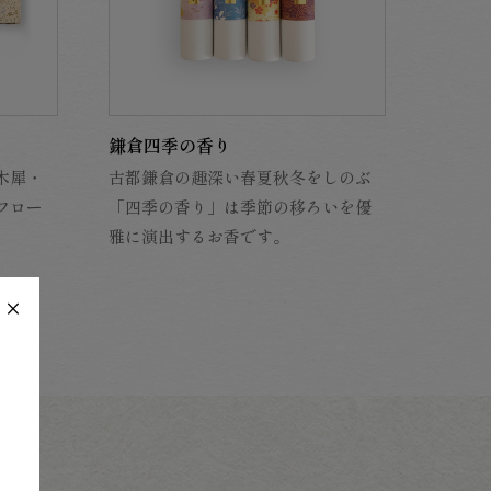
鎌倉四季の香り
木犀・
古都鎌倉の趣深い春夏秋冬をしのぶ
フロー
「四季の香り」は季節の移ろいを優
雅に演出するお香です。
×