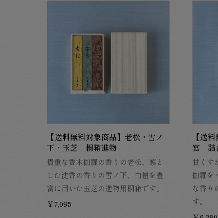
【送料無料対象商品】老松・雪ノ
【送料
下・玉芝 桐箱進物
宮 詰
貴重な香木伽羅の香りの老松、凛と
甘くす
した沈香の香りの雪ノ下、白檀を豊
伽羅を
富に用いた玉芝の進物用桐箱です。
な香り
す。
￥7,095
￥6,380