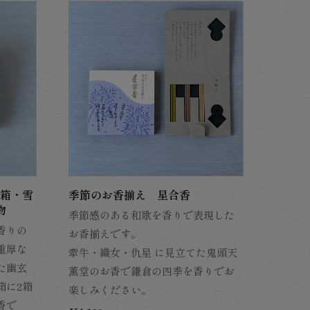
2箱・雪
季節のお香揃え 星合香
物
季節感のある和歌を香りで表現した
香りの
お香揃えです。
重厚な
牽牛・織女・仇星 に見立てた鬼頭天
た幽玄
薫堂のお香で鎌倉の四季を香りでお
箱に2箱
楽しみください。
香で