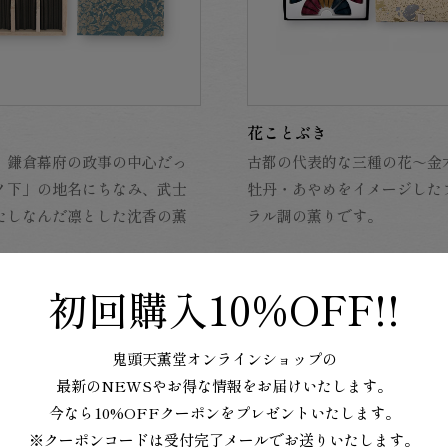
花ことぶき
、鎌倉幕府の政事の中心だっ
古都の代表的な三種の花～金
ノ下」の地名にちなみ、武士
牡丹・あやめをイメージした
たしなんだ凛とした沈香の薫
ラル調の薫りです。
。
初回購入
10%OFF!!
鬼頭天薫堂オンラインショップの
最新のNEWSやお得な情報をお届けいたします。
今なら10%OFFクーポンをプレゼントいたします。
※クーポンコードは受付完了メールでお送りいたします。