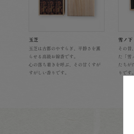
玉芝
雪ノ下
玉芝は古都のやすらぎ、平静さを薫
その昔
らせる高級お線香です。
た「雪
心の落ち着きを呼ぶ、その甘くすが
たちが
すがしい香りです。
りです