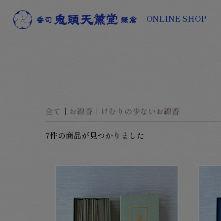
ONLINE SHOP
全て
|
お線香
|
けむりの少ないお線香
7件
の商品が見つかりました