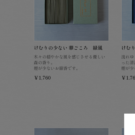
けむりの少ない 華ごころ 緑風
けむり
木々の穏やかな風を感じさせる優しい
流れゆ
森の香り。
った清
煙が少ないお線香です。
煙が少
￥1,760
￥1,7