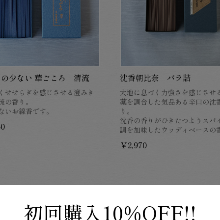
沈香朝比奈 バラ詰
の少ない 華ごころ 清流
大地に息づく力強さを感じさせ
くせせらぎを感じさせる澄みき
薬を調合した気品ある辛口の沈
流の香り。
り。
ないお線香です。
沈香の香りがひきたつようスパ
60
調を加味したウッディベースの
￥2,970
初回購入
10%OFF!!