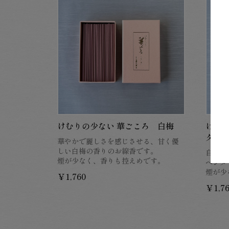
けむりの少ない 華ごころ 白梅
けむり
ダー
華やかで麗しさを感じさせる、甘く優
しい白梅の香りのお線香です。
自然の
煙が少なく、香りも控えめです。
ベンダ
煙が少
￥1,760
￥1,7