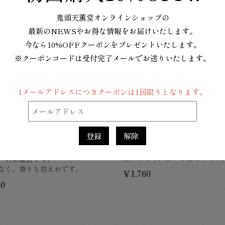
鬼頭天薫堂オンラインショップの
最新のNEWSやお得な情報をお届けいたします。
今なら10%OFFクーポンをプレゼントいたします。
※クーポンコードは受付完了メールでお送りいたします。
1メールアドレスにつきクーポンは1回限りとなります。
けむりの少ない 華ごころ 
の少ない 華ごころ ラベン
登録
解除
しっとりとした優雅さを感じさ
清らかなさくらの香り。
恵みを感じさせる、爽やかなラ
煙が少なく、香りも控えめです
ーのお線香です。
なく、香りも控えめです。
￥1,760
60