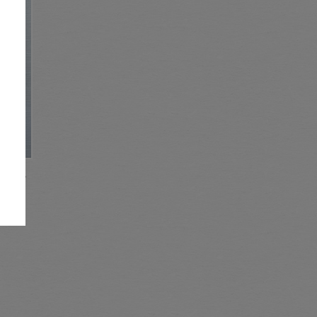
さくら
せる、
。