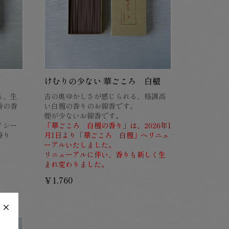
けむりの少ない 華ごころ 白檀
る、生
古の奥ゆかしさが感じられる、格調高
香の香
い白檀の香りのお線香です。
煙が少ないお線香です。
イシー
「華ごころ 白檀の香り」は、2026年1
香り
月1日より「華ごころ 白檀」へリニュ
ーアルいたしました。
リニューアルに伴い、香りも新しく生
まれ変わりました。
￥1,760
×