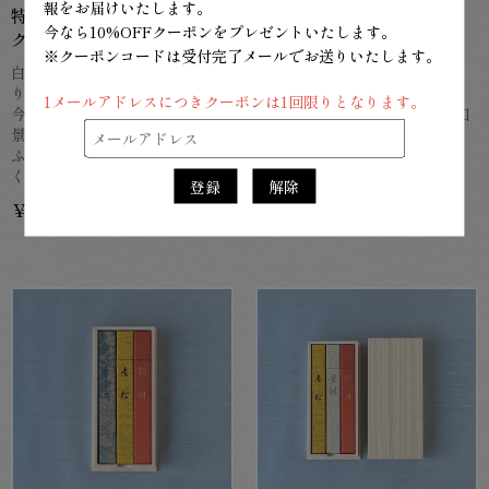
報をお届けいたします。
特製白檀由比が浜スティッ
老松・雪ノ下・由比が浜
今なら10%OFFクーポンをプレゼントいたします。
ク中長
桐箱進物中長3把入
※クーポンコードは受付完了メールでお送りいたします。
白檀の甘みのあるふくよかな香
【送料無料商品】
りを練り上げたお香です。
伽羅の香りの幽玄な「老松」、
1メールアドレスにつきクーポンは1回限りとなります。
今昔変わらぬ、美しい浜辺の風
凛とした沈香「雪ノ下」、心和
景を思い浮かべながら、
らぐ白檀「由比ヶ浜」
ふくいくとした香りをお楽しみ
それぞれに個性的で贅沢な香り
ください。
を詰め合わせました。
登録
解除
￥2,750
￥13,200