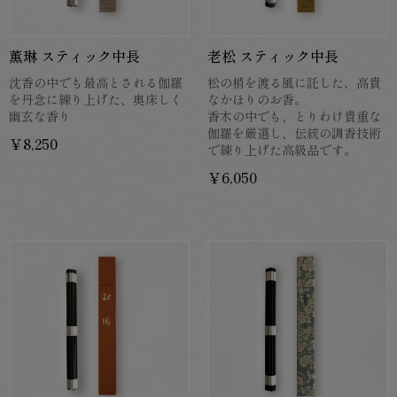
薫琳 スティック中長
老松 スティック中長
沈香の中でも最高とされる伽羅
松の梢を渡る風に託した、高貴
を丹念に練り上げた、奥床しく
なかほりのお香。
幽玄な香り
香木の中でも、とりわけ貴重な
伽羅を厳選し、伝統の調香技術
￥8,250
で練り上げた高級品です。
￥6,050