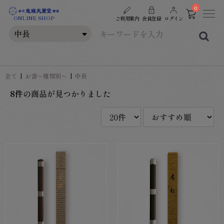
0
ONLINE SHOP
ご利用案内
会員登録
ログイン
全て
|
お香～種類別～
|
中長
8件
の商品が見つかりました