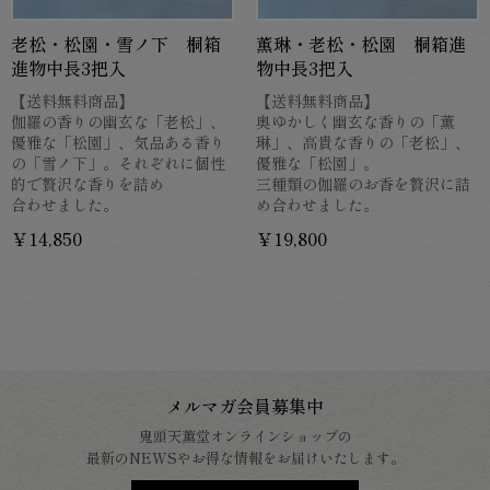
老松・松園・雪ノ下 桐箱
薫琳・老松・松園 桐箱進
進物中長3把入
物中長3把入
【送料無料商品】
【送料無料商品】
伽羅の香りの幽玄な「老松」、
奥ゆかしく幽玄な香りの「薫
優雅な「松園」、気品ある香り
琳」、高貴な香りの「老松」、
の「雪ノ下」。それぞれに個性
優雅な「松園」。
的で贅沢な香りを詰め
三種類の伽羅のお香を贅沢に詰
合わせました。
め合わせました。
￥14,850
￥19,800
メルマガ会員募集中
鬼頭天薫堂オンラインショップの
最新のNEWSやお得な情報をお届けいたします。