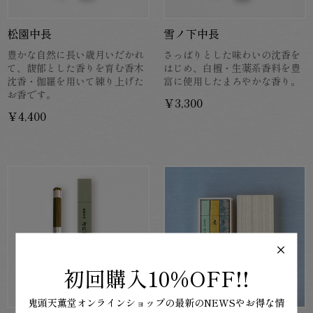
松園中長
雪ノ下中長
豊かな自然に長い歳月いだかれ
さっぱりとした味わいの沈香を
て、馥郁とした香りを育む香木
はじめ、白檀・生薬系香料を豊
沈香・伽羅を用いて練り上げた
富に使用したまろやかな香り。
お香です。
￥3,300
￥4,400
×
初回購入
10%OFF!!
鬼頭天薫堂オンラインショップの
最新のNEWSやお得な情