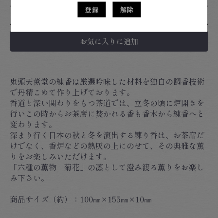
登録
解除
カートに入れる
お気に入りに追加
鬼頭天薫堂の練香は厳選吟味した材料を独自の調香技術
で丹精こめて作り上げております。
香道と深い関わりをもつ茶道では、立冬の頃に炉開きを
行いこの時からお茶席に焚かれる香も香木から練香へと
変わります。
深まり行く日本の秋と冬を演出する練り香は、お茶席だ
けでなく、香炉などの熱灰の上にのせて、その典雅な薫
りをお楽しみいただけます。
「六種の薫物 菊花」の凛として澄み渡る薫りをお楽し
み下さい。
商品サイズ（約）：100㎜×155㎜×10㎜