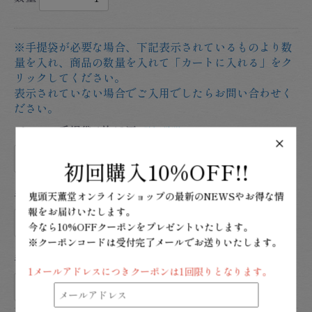
※手提袋が必要な場合、下記表示されているものより数
量を入れ、商品の数量を入れて「カートに入れる」をク
リックしてください。
表示されていない場合でご入用でしたらお問い合わせく
ださい。
ビニール手提袋 1枚10円
詳細説明
×
初回購入
10%OFF!!
手提袋 小 1枚20円
詳細説明
鬼頭天薫堂オンラインショップの
最新のNEWSやお得な情
報をお届けいたします。
今なら10%OFFクーポンをプレゼントいたします。
※クーポンコードは受付完了メールでお送りいたします。
手提袋 大 1枚50円
詳細説明
1メールアドレスにつきクーポンは1回限りとなります。