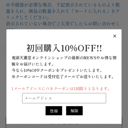
※手提袋が必要な場合、下記表示されているものより数
量を入れ、商品の数量を入れて「カートに入れる」をク
リックしてください。
表示されていない場合でご入用でしたらお問い合わせく
ださい。
×
ビニール手提袋 1枚10円
詳細説明
初回購入
10%OFF!!
鬼頭天薫堂オンラインショップの
最新のNEWSやお得な情
報をお届けいたします。
手提袋 小 1枚20円
詳細説明
今なら10%OFFクーポンをプレゼントいたします。
※クーポンコードは受付完了メールでお送りいたします。
1メールアドレスにつきクーポンは1回限りとなります。
手提袋 大 1枚50円
詳細説明
登録
解除
カートに入れる