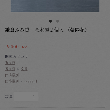
鎌倉ふみ香 金木犀２個入 〈紫陽花〉
￥660
税込
関連カテゴリ
香り袋
香り袋
＞
文香
価格帯別
価格帯別
＞
～999円
数量