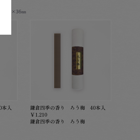
13㎜×36㎜
0本入
鎌倉四季の香り ろう梅 40本入
￥1,210
鎌倉四季の香り ろう梅