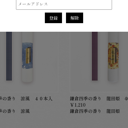
商品サイズ（約）：180㎜×1
登録
解除
季の香り 涼風 ４０本入
鎌倉四季の香り 龍田姫 4
￥1,210
季の香り 涼風
鎌倉四季の香り 龍田姫