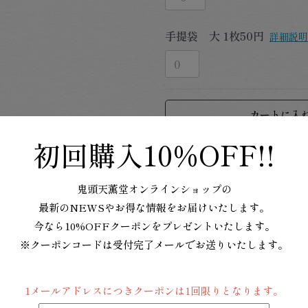
手提袋 大 1枚50円
詳細説明
カートに入
初回購入
10%OFF!!
お気に入りに
鬼頭天薫堂オンラインショップの
最新のNEWSやお得な情報をお届けいたします。
鎌倉四季の香り リラの髪飾
今なら10%OFFクーポンをプレゼントいたします。
リラの髪飾り・・・イランイ
※クーポンコードは受付完了メールでお送りいたします。
せた清楚な香り
涼風・・・フローラルにリー
夏の涼やかな風を感じるグ
1メールアドレスにつきクーポンは1回限りとなります。
（各40本入）