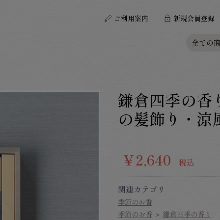
ご利用案内
新規
会員登録
鎌倉四季の香
の髪飾り・涼
￥2,640
税込
関連カテゴリ
季節のお香
季節のお香
＞
鎌倉四季の香り