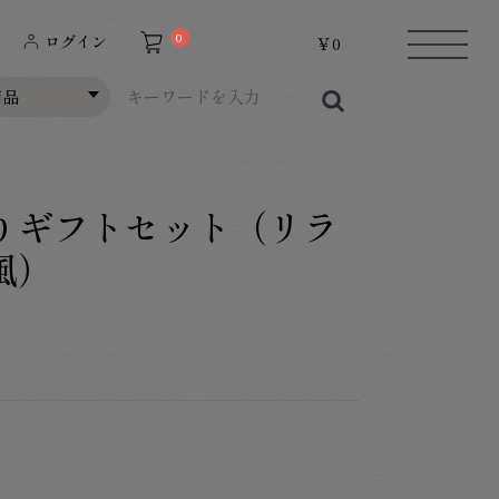
0
ログイン
￥0
りギフトセット（リラ
風）